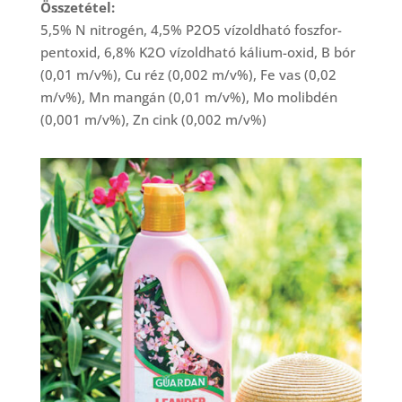
Összetétel:
5,5% N nitrogén, 4,5% P2O5 vízoldható foszfor-
pentoxid, 6,8% K2O vízoldható kálium-oxid, B bór
(0,01 m/v%), Cu réz (0,002 m/v%), Fe vas (0,02
m/v%), Mn mangán (0,01 m/v%), Mo molibdén
(0,001 m/v%), Zn cink (0,002 m/v%)