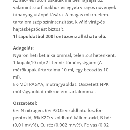
Az álló- és futómuskátlik minden fajtájához,
valamint szurfiniákhoz és egyéb virágos növények
tápanyag utánpótlására. A magas mikro-elem-
tartalom szép színintenzitást, kiváló virág-és
hajtásképződést biztosít.
1l tápoldatból 200l öntözővíz állítható elő.
Adagolás:
Nyáron heti két alkalommal, télen 2-3 hetenként,
1 kupak(10 ml)/2 liter víz töménységben (A
mérőkupak űrtartalma 10 ml, egy beosztás 10
ml).
EK-MŰTRÁGYA, műtrágyaoldat. Összetett NPK
műtrágyaoldat mikroelem tartalommal.
Összetétel:
6% N nitrogén, 6% P2O5 vízoldható foszfor-
pentoxid, 6% K2O vízoldható kálium-oxid, B bór
(0,01 m/v%), Cu réz (0,002 m/v%), Fe vas (0,02