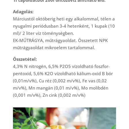
Adagolás:
Márciustól októberig heti egy alkalommal, télen a
nyugalmi periódusban 3-4 hetenként, 1 kupak (10
ml)/ 2 liter víz töménységben.
EK-MŰTRÁGYA, műtrágyaoldat. Összetett NPK
műtrágyaoldat mikroelem tartalommal.
Összetétel:
4,3% N nitrogén, 6,5% P2O5 vízoldható foszfor-
pentoxid, 5,6% K2O vízoldható kálium-oxid B bór
(0,01m/v%), Cu réz (0,002 m/v%), Fe vas (0,02
m/v%), Mn mangán (0,01 m/v%), Mo molibdén
(0,001 m/v%), Zn cink (0,002 m/v%)