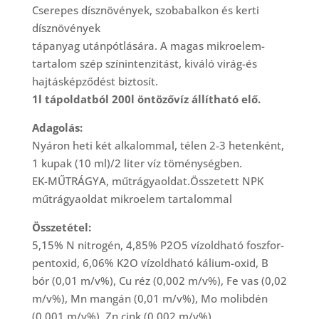
Cserepes dísznövények, szobabalkon és kerti
dísznövények
tápanyag utánpótlására. A magas mikroelem-
tartalom szép színintenzitást, kiváló virág-és
hajtásképződést biztosít.
1l tápoldatból 200l öntözővíz állítható elő.
Adagolás:
Nyáron heti két alkalommal, télen 2-3 hetenként,
1 kupak (10 ml)/2 liter víz töménységben.
EK-MŰTRÁGYA, műtrágyaoldat.Összetett NPK
műtrágyaoldat mikroelem tartalommal
Összetétel:
5,15% N nitrogén, 4,85% P2O5 vízoldható foszfor-
pentoxid, 6,06% K2O vízoldható kálium-oxid, B
bór (0,01 m/v%), Cu réz (0,002 m/v%), Fe vas (0,02
m/v%), Mn mangán (0,01 m/v%), Mo molibdén
(0,001 m/v%), Zn cink (0,002 m/v%)