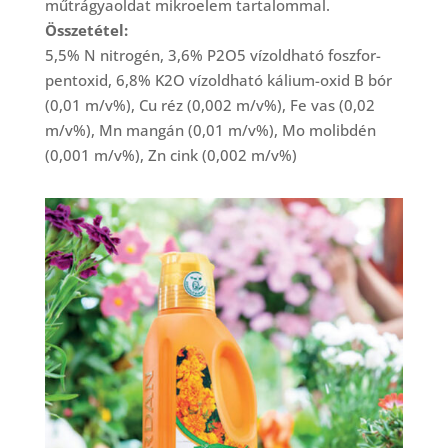
műtrágyaoldat mikroelem tartalommal.
Összetétel:
5,5% N nitrogén, 3,6% P2O5 vízoldható foszfor-
pentoxid, 6,8% K2O vízoldható kálium-oxid B bór
(0,01 m/v%), Cu réz (0,002 m/v%), Fe vas (0,02
m/v%), Mn mangán (0,01 m/v%), Mo molibdén
(0,001 m/v%), Zn cink (0,002 m/v%)