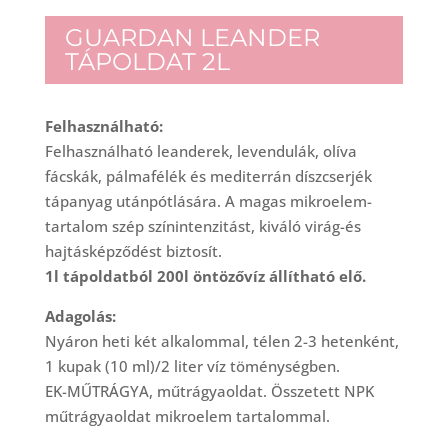
GUARDAN LEANDER
TÁPOLDAT 2L
Felhasználható:
Felhasználható leanderek, levendulák, olíva
fácskák, pálmafélék és mediterrán díszcserjék
tápanyag utánpótlására. A magas mikroelem-
tartalom szép színintenzitást, kiváló virág-és
hajtásképződést biztosít.
1l tápoldatból 200l öntözővíz állítható elő.
Adagolás:
Nyáron heti két alkalommal, télen 2-3 hetenként,
1 kupak (10 ml)/2 liter víz töménységben.
EK-MŰTRÁGYA, műtrágyaoldat. Összetett NPK
műtrágyaoldat mikroelem tartalommal.