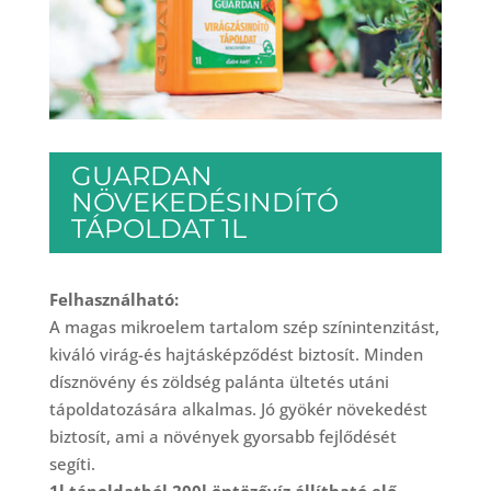
GUARDAN
NÖVEKEDÉSINDÍTÓ
TÁPOLDAT 1L
Felhasználható:
A magas mikroelem tartalom szép színintenzitást,
kiváló virág-és hajtásképződést biztosít. Minden
dísznövény és zöldség palánta ültetés utáni
tápoldatozására alkalmas. Jó gyökér növekedést
biztosít, ami a növények gyorsabb fejlődését
segíti.
1l tápoldatból 200l öntözővíz állítható elő.