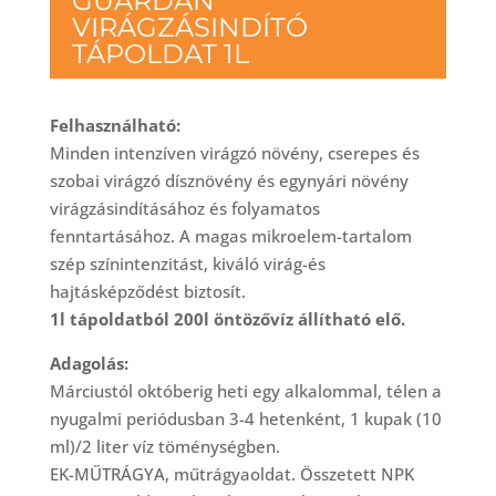
GUARDAN
VIRÁGZÁSINDÍTÓ
TÁPOLDAT 1L
Felhasználható:
Minden intenzíven virágzó növény, cserepes és
szobai virágzó dísznövény és egynyári növény
virágzásindításához és folyamatos
fenntartásához. A magas mikroelem-tartalom
szép színintenzitást, kiváló virág-és
hajtásképződést biztosít.
1l tápoldatból 200l öntözővíz állítható elő.
Adagolás:
Márciustól októberig heti egy alkalommal, télen a
nyugalmi periódusban 3-4 hetenként, 1 kupak (10
ml)/2 liter víz töménységben.
EK-MŰTRÁGYA, műtrágyaoldat. Összetett NPK